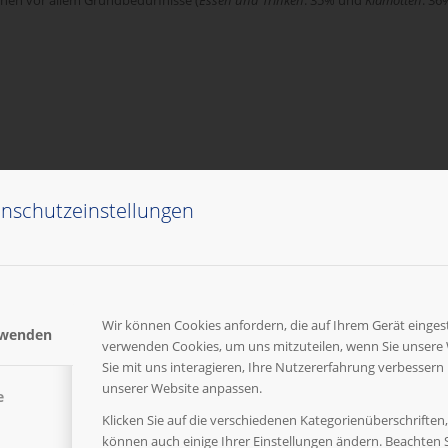
nschutzeinstellungen
 auf die Frage mit
„geht so“
(über 50%). Insgesamt gefällt Werbung eher (25%) 
 die folgenden Medien nach Schulnoten von 1 (sehr gut) bis 5 (schlecht)!“
en Schülerinnen und Schüler kennen. Weitere beliebte Werbeformen sind
TVS
Wir können Cookies anfordern, die auf Ihrem Gerät eingest
rwenden
verwenden Cookies, um uns mitzuteilen, wenn Sie unsere
Sie mit uns interagieren, Ihre Nutzererfahrung verbessern
gen möglich)
unserer Website anpassen.
e
llem
lustig, witzig
und
mit guter Musik
sein. Gar nicht angesagt ist
bunte
oder
s
Klicken Sie auf die verschiedenen Kategorienüberschriften
können auch einige Ihrer Einstellungen ändern. Beachten S