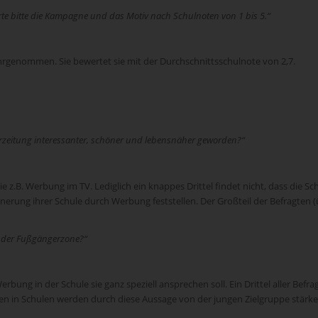
erte bitte die Kampagne und das Motiv nach Schulnoten von 1 bis 5.“
rgenommen. Sie bewertet sie mit der Durchschnittsschulnote von 2,7.
lerzeitung interessanter, schöner und lebensnäher geworden?“
e z.B. Werbung im TV. Lediglich ein knappes Drittel findet nicht, dass di
ng ihrer Schule durch Werbung feststellen. Der Großteil der Befragten (über
n der Fußgängerzone?“
rbung in der Schule sie ganz speziell ansprechen soll. Ein Drittel aller Bef
en in Schulen werden durch diese Aussage von der jungen Zielgruppe stär