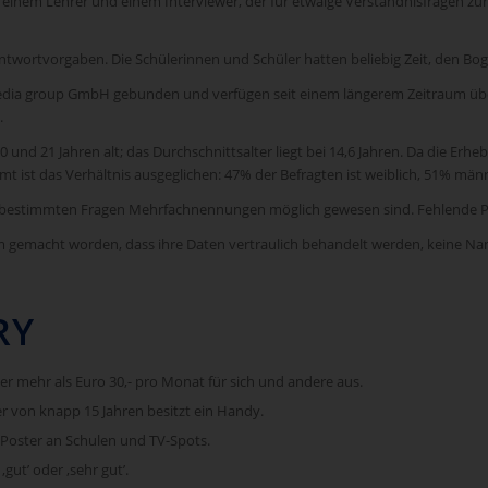
inem Lehrer und einem Interviewer, der für etwaige Verständnisfragen zur 
ntwortvorgaben. Die Schülerinnen und Schüler hatten beliebig Zeit, den Bog
e media group GmbH gebunden und verfügen seit einem längerem Zeitraum ü
.
und 21 Jahren alt; das Durchschnittsalter liegt bei 14,6 Jahren. Da die Erhe
mt ist das Verhältnis ausgeglichen: 47% der Befragten ist weiblich, 51% mä
ei bestimmten Fragen Mehrfachnennungen möglich gewesen sind. Fehlende
m gemacht worden, dass ihre Daten vertraulich behandelt werden, keine Na
RY
r mehr als Euro 30,- pro Monat für sich und andere aus.
er von knapp 15 Jahren besitzt ein Handy.
 Poster an Schulen und TV-Spots.
gut’ oder ‚sehr gut’.