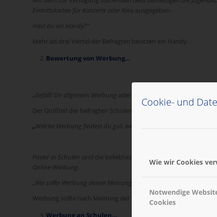
Eintrittskarten für Konzerte oder Kino
ausgegeben.
Hast du ein Handy?“
Mehr als drei Viertel der Befragten besitzen ein Handy.
Bewertung von Werbung…
„Gefällt Dir allgemein Werbung oder stört sie dich?“
Cookie- und Date
Der Großteil der befragten Schülerinnen und Schüler antwortete
„
Welche Werbung findest du gut, welche nicht so gut? Bewerte bitte
Poster in Schulen
sind die beliebteste Werbung, die die befragt
Wie wir Cookies ve
Online-Werbung
.
„Wie sollte Werbung deiner Meinung nach sein?“
(Mehrfachnennun
Notwendige Websit
Werbung sollte nach Meinung der befragten Jugendlichen vor a
Cookies
Werbung an Schulen…