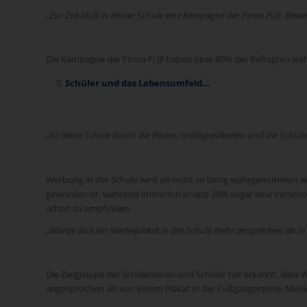
„Zur Zeit läuft in deiner Schule eine Kampagne der Firma FUJI. Bew
Die Kampagne der Firma FUJI haben über 80% der Befragten wah
Schüler und das Lebensumfeld…
„Ist deine Schule durch die Poster, Gratispostkarten und die Schü
Werbung in der Schule wird als nicht so lästig wahrgenommen wi
geworden ist, während immerhin knapp 20% sogar eine Verschöneru
schön zu empfinden.
„Würde dich ein Werbeplakat in der Schule mehr ansprechen als i
Die Zielgruppe der Schülerinnen und Schüler hat erkannt, dass We
angesprochen als von einem Plakat in der Fußgängerzone. Medi