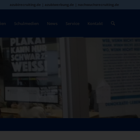
azubirecruiting.de | azubiwerbung.de | nachwuchsrecruiting.de
ien
Schulmedien
News
Service
Kontakt