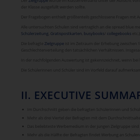
Der
Zielgruppe
wurde im Klassenverband unter der Aufsicht von e
der Klasse ausgefüllt werden sollte.
Der Fragebogen enthielt größtenteils geschlossene Fragen mit A
Alle untersuchten Schulen sind vertraglich an die spread blu
Schülerzeitung
,
Gratispostkarten
,
busybooks
/
collegebooks
etc.)
Die befragte
Zielgruppe
ist im Zeitraum der Erhebung zwischen 10 
Geschlechterverteilung den tatsächlichen Verhältnissen. Insgesa
In der nachfolgenden Auswertung ist gekennzeichnet, wenn b
Die Schülerinnen und Schüler sind im Vorfeld darauf aufmerksa
II. EXECUTIVE SUMMA
Im Durchschnitt geben die befragten Schülerinnen und Schüle
Mehr als drei Viertel der Befragten mit dem Durchschnittsalt
Das beliebteste Werbemedium in der jungen Zielgruppe sind
Mehr als die Hälfte der Befragten findet Werbung an Schulen ‚