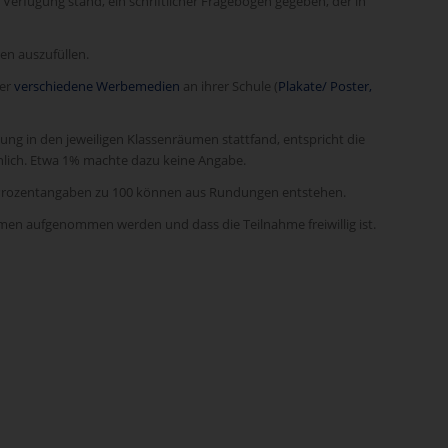
Verfügung stand, ein schriftlicher Fragebogen gegeben, der in
en auszufüllen.
ber
verschiedene Werbemedien
an ihrer Schule (
Plakate/ Poster,
bung in den jeweiligen Klassenräumen stattfand, entspricht die
nnlich. Etwa 1% machte dazu keine Angabe.
 Prozentangaben zu 100 können aus Rundungen entstehen.
men aufgenommen werden und dass die Teilnahme freiwillig ist.