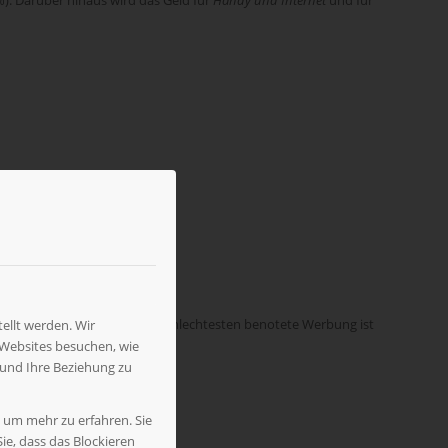
als dass sie stört (19%).
pots
und
Schulhefte
. Die am schlechtesten benotete Werbung ist
ellt werden. Wir
 Websites besuchen, wie
 und Ihre Beziehung zu
pannende
Werbung.
, um mehr zu erfahren. Sie
ie, dass das Blockieren