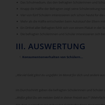
Das Schulmedium, das den befragten Schülerinnen und Schüle
Knapp die Hälfte der Befragten zeigt seine Schülerzeitung n
Vier von fünf Schülern interessieren sich schon heute für die
Mehr als die Hälfte entscheiden beim Autokauf der Eltern mit
Ein Drittel aller Befragten fühlt sich von einem Plakat in d
Die befragten Schülerinnen und Schüler interessieren sich 
III. AUSWERTUNG
Konsumentenverhalten von Schülern…
„Wie viel Geld gibst du ungefähr im Monat für dich und andere aus
Im Durchschnitt geben die befragten Schülerinnen und Schüler ü
„Wofür gibst Du am meisten Geld in deiner Freizeit aus?“
(Mehrfach
Mit dem zur Verfügung stehenden Geld befriedigen die Jugendli