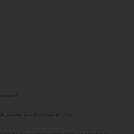
.
verdienst?“
it „zwischen Euro 20 und Euro 50“ (27%).
%). Darüber hinaus wird das Geld für
Handy und Internet
und für