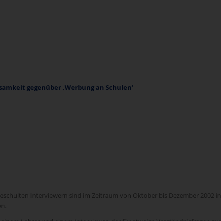
ksamkeit gegenüber ‚Werbung an Schulen’
 geschulten Interviewern sind im Zeitraum von Oktober bis Dezember 2002 i
n.