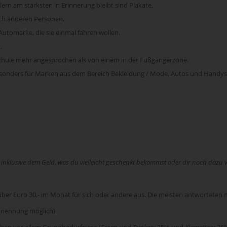
rn am stärksten in Erinnerung bleibt sind Plakate.
och anderen Personen.
 Automarke, die sie einmal fahren wollen.
.
er Schule mehr angesprochen als von einem in der Fußgängerzone.
besonders für Marken aus dem Bereich Bekleidung / Mode, Autos und Handys
 inklusive dem Geld, was du vielleicht geschenkt bekommst oder dir noch dazu 
ber Euro 30,- im Monat für sich oder andere aus. Die meisten antworteten m
nennung möglich)
chen vor allem Grundbedürfnisse (
Essen und Trinken
: 35% und
Klamotten
: 36