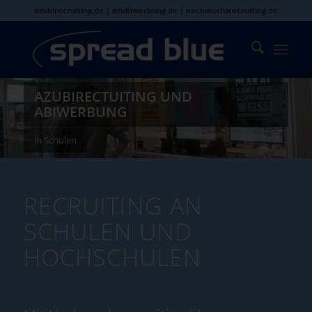
azubirecruiting.de | azubiwerbung.de | nachwuchsrecruiting.de
AZUBIRECTUITING UND
ABIWERBUNG
in Schulen
RECRUITING AN
SCHULEN UND
HOCHSCHULEN