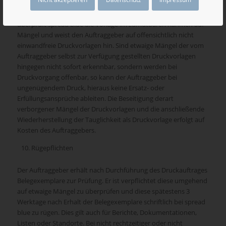
spread blue sie erstellt oder von einem Dritten beschafft hat.
Sofern der Auftraggeber die Druckvorlagen selbst liefert,
überprüft spread blue die Vorlage im zumutbaren Rahmen auf
Mängel und weist den Auftraggeber auf offensichtlich nicht
einwandfreie Druckvorlagen hin. Sind etwaige Mängel der vom
Auftraggeber selbst zur Verfügung gestellten Druckvorlagen
hingegen nicht sofort erkennbar, sondern werden bei
Druckvorgang offenbar, so kann der Auftraggeber bei
ungenügendem Druck, hieraus keine Ersatz- oder
Erfüllungsansprüche ableiten. Die Beseitigung derart
verborgener Mängel der Druckvorlagen und die anschließende
Wiederherstellung der Tauglichkeit als Druckvorlage erfolgt auf
Kosten des Auftraggebers.
Rügepflichten
Der Auftraggeber erhält nach Durchführung des Druckauftrages
Belegexemplare zur Prüfung. Er ist verpflichtet diese umgehend
auf etwaige Mängel zu überprüfen und diese spätestens 3
Werktage nach Erhalt der Belegexemplare schriftlich bei spread
blue zu rügen. Dies gilt auch für Berichte, Dokumentationen,
Listen oder Standorte. Bei nicht rechtzeitiger oder nicht