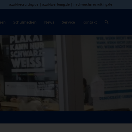
azubirecruiting.de | azubiwerbung.de | nachwuchsrecruiting.de
ien
Schulmedien
News
Service
Kontakt