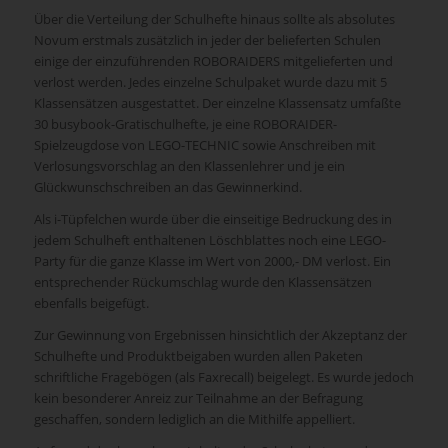
Über die Verteilung der Schulhefte hinaus sollte als absolutes
Novum erstmals zusätzlich in jeder der belieferten Schulen
einige der einzuführenden ROBORAIDERS mitgelieferten und
verlost werden. Jedes einzelne Schulpaket wurde dazu mit 5
Klassensätzen ausgestattet. Der einzelne Klassensatz umfaßte
30 busybook-Gratischulhefte, je eine ROBORAIDER-
Spielzeugdose von LEGO-TECHNIC sowie Anschreiben mit
Verlosungsvorschlag an den Klassenlehrer und je ein
Glückwunschschreiben an das Gewinnerkind.
Als i-Tüpfelchen wurde über die einseitige Bedruckung des in
jedem Schulheft enthaltenen Löschblattes noch eine LEGO-
Party für die ganze Klasse im Wert von 2000,- DM verlost. Ein
entsprechender Rückumschlag wurde den Klassensätzen
ebenfalls beigefügt.
Zur Gewinnung von Ergebnissen hinsichtlich der Akzeptanz der
Schulhefte und Produktbeigaben wurden allen Paketen
schriftliche Fragebögen (als Faxrecall) beigelegt. Es wurde jedoch
kein besonderer Anreiz zur Teilnahme an der Befragung
geschaffen, sondern lediglich an die Mithilfe appelliert.