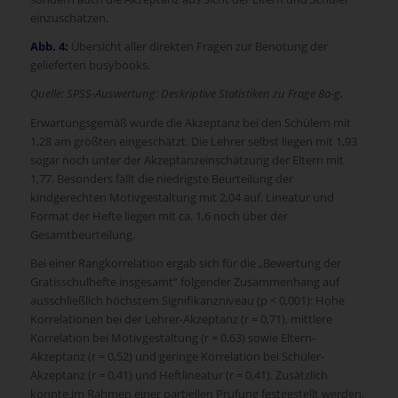
einzuschätzen.
Abb. 4:
Übersicht aller direkten Fragen zur Benotung der
gelieferten busybooks.
Quelle: SPSS-Auswertung: Deskriptive Statistiken zu Frage 8a-g.
Erwartungsgemäß wurde die Akzeptanz bei den Schülern mit
1,28 am größten eingeschätzt. Die Lehrer selbst liegen mit 1,93
sogar noch unter der Akzeptanzeinschätzung der Eltern mit
1,77. Besonders fällt die niedrigste Beurteilung der
kindgerechten Motivgestaltung mit 2,04 auf. Lineatur und
Format der Hefte liegen mit ca. 1,6 noch über der
Gesamtbeurteilung.
Bei einer Rangkorrelation ergab sich für die „Bewertung der
Gratisschulhefte insgesamt“ folgender Zusammenhang auf
ausschließlich höchstem Signifikanzniveau (p < 0,001): Hohe
Korrelationen bei der Lehrer-Akzeptanz (r = 0,71), mittlere
Korrelation bei Motivgestaltung (r = 0,63) sowie Eltern-
Akzeptanz (r = 0,52) und geringe Korrelation bei Schüler-
Akzeptanz (r = 0,41) und Heftlineatur (r = 0,41). Zusätzlich
konnte im Rahmen einer partiellen Prüfung festgestellt werden,