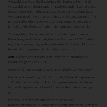
Vorausblickend auf die Ergebnisse der Zufriedenheit mit dem
vorgeschlagenen Gewinnspiel im nachfolgenden Kapitel bleibt
festzuhalten, daß häufiger andere Wege der Verteilung bzw.
Verlosung gewählt wurden und dies den Pädagogen zukünftig
getrost selbst überlassen werden kann zumal ein negativer
Einfluß auf die Globalzufriedenheit kaum zu befürchten ist.
Zu Frage 9a-d: Die nähere Betrachtung der Ergebnisse zur
Bewertung der Produktbeigaben des Sponsors LEGO in Abb.6
ergibt eine geringfügig anders gelagerte Mittelwertbildung als
bei den Ausprägungen der Schulheftbewertung.
Abb. 6:
Übersicht aller direkten Fragen zur Benotung der
Produktbeigabe von LEGO.
Quelle: SPSS-Auswertung: Deskriptive Statistiken zu Frage 9a-d.
Die Gesamtbewertung mit 1,77 und die Schüler-Akzeptanz mit
1,22 fallen nahezu identisch aus. Hingegen liegen die Eltern- und
Lehrer-Akzeptanz mit 1,9 und 2,1 im Vergleich etwas weniger
gut.
Größere Unterschiede offenbarten sich bei der
Korrelationsanalyse. Auf höchstem Signifikanzniveau korreliert