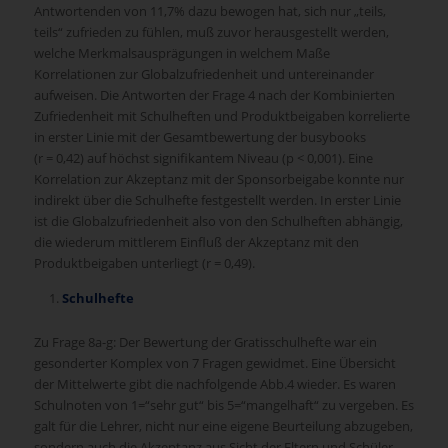
Antwortenden von 11,7% dazu bewogen hat, sich nur „teils,
teils“ zufrieden zu fühlen, muß zuvor herausgestellt werden,
welche Merkmalsausprägungen in welchem Maße
Korrelationen zur Globalzufriedenheit und untereinander
aufweisen. Die Antworten der Frage 4 nach der Kombinierten
Zufriedenheit mit Schulheften und Produktbeigaben korrelierte
in erster Linie mit der Gesamtbewertung der busybooks
(r = 0,42) auf höchst signifikantem Niveau (p < 0,001). Eine
Korrelation zur Akzeptanz mit der Sponsorbeigabe konnte nur
indirekt über die Schulhefte festgestellt werden. In erster Linie
ist die Globalzufriedenheit also von den Schulheften abhängig,
die wiederum mittlerem Einfluß der Akzeptanz mit den
Produktbeigaben unterliegt (r = 0,49).
Schulhefte
Zu Frage 8a-g: Der Bewertung der Gratisschulhefte war ein
gesonderter Komplex von 7 Fragen gewidmet. Eine Übersicht
der Mittelwerte gibt die nachfolgende Abb.4 wieder. Es waren
Schulnoten von 1=“sehr gut“ bis 5=“mangelhaft“ zu vergeben. Es
galt für die Lehrer, nicht nur eine eigene Beurteilung abzugeben,
sondern auch die Akzeptanz aus Sicht der Eltern und Schüler