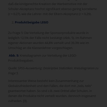
daß die kindgerechte Kreation der Werbemotive mit der
Schüler-Akzeptanz höchst signifikant ebenso gering korrelierte
(r = 0,27), wie die Lehrer- mit der Eltern-Akzeptanz (r = 0,29).
Produktbeigabe LEGO
Zu Frage 5: Die Verteilung der Sponsorprodukte wurde in
lediglich 12,5% der Fälle nicht bestätigt (Abb. 5). Im Rahmen
eigener Aktionen wurden 44,8% verteilt und 39,3% wie im
Umschlag an die Klassenlehrer vorgeschlagen.
Abb. 5:
Kreisdiagramm zur Verteilung der LEGO-
Produktbeigaben.
Quelle: SPSS-Auswertung: Deskriptive Statistiken: Kreisdiagramm zu
Frage 5.
Interessanter Weise besteht kein Zusammenhang zur
Globalzufriedenheit und den Fällen, die dort mit „teils, teils“
geantwortet haben. So sind z.B. zwei Drittel aller Schulen, in
denen die Produkte nicht verteilt wurden, dennoch insgesamt
zufrieden. [3].