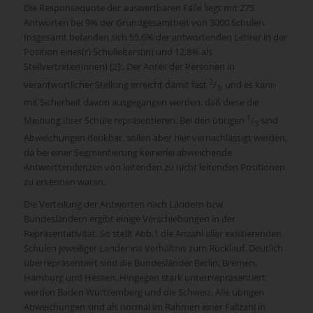
Die Responsequote der auswertbaren Fälle liegt mit 275
Antworten bei 9% der Grundgesamtheit von 3000 Schulen.
Insgesamt befanden sich 55,6% der antwortenden Lehrer in der
Position eines(r) Schulleiters(in) und 12,8% als
Stellvertreter(innen) [2]:. Der Anteil der Personen in
2
verantwortlicher Stellung erreicht damit fast
/
, und es kann
3
mit Sicherheit davon ausgegangen werden, daß diese die
1
Meinung ihrer Schule repräsentieren. Bei den übrigen
/
sind
3
Abweichungen denkbar, sollen aber hier vernachlässigt werden,
da bei einer Segmentierung keinerlei abweichende
Antworttendenzen von leitenden zu nicht leitenden Positionen
zu erkennen waren.
Die Verteilung der Antworten nach Ländern bzw.
Bundesländern ergibt einige Verschiebungen in der
Repräsentativität. So stellt Abb.1 die Anzahl aller existierenden
Schulen jeweiliger Länder ins Verhältnis zum Rücklauf. Deutlich
überrepräsentiert sind die Bundesländer Berlin, Bremen,
Hamburg und Hessen. Hingegen stark unterrrepräsentiert
werden Baden Württemberg und die Schweiz. Alle übrigen
Abweichungen sind als normal im Rahmen einer Fallzahl in