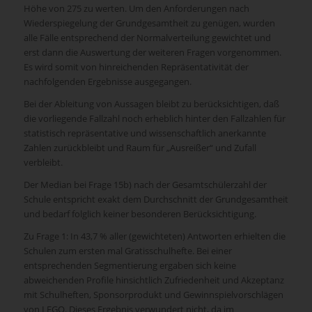
Höhe von 275 zu werten. Um den Anforderungen nach
Wiederspiegelung der Grundgesamtheit zu genügen, wurden
alle Fälle entsprechend der Normalverteilung gewichtet und
erst dann die Auswertung der weiteren Fragen vorgenommen.
Es wird somit von hinreichenden Repräsentativität der
nachfolgenden Ergebnisse ausgegangen.
Bei der Ableitung von Aussagen bleibt zu berücksichtigen, daß
die vorliegende Fallzahl noch erheblich hinter den Fallzahlen für
statistisch repräsentative und wissenschaftlich anerkannte
Zahlen zurückbleibt und Raum für „Ausreißer“ und Zufall
verbleibt.
Der Median bei Frage 15b) nach der Gesamtschülerzahl der
Schule entspricht exakt dem Durchschnitt der Grundgesamtheit
und bedarf folglich keiner besonderen Berücksichtigung.
Zu Frage 1: In 43,7 % aller (gewichteten) Antworten erhielten die
Schulen zum ersten mal Gratisschulhefte. Bei einer
entsprechenden Segmentierung ergaben sich keine
abweichenden Profile hinsichtlich Zufriedenheit und Akzeptanz
mit Schulheften, Sponsorprodukt und Gewinnspielvorschlägen
von LEGO. Dieses Ergebnis verwundert nicht, da im